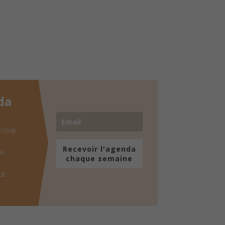
da
 coup
Recevoir l'agenda
de
chaque semaine
ut