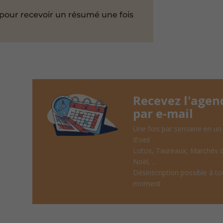
pour recevoir un résumé une fois
Recevez l'agen
par e-mail
Une fois par semaine en un
d'oeil
Lotos, Taureaux, Marchés 
Noël, ...
Désinscription possible à to
moment