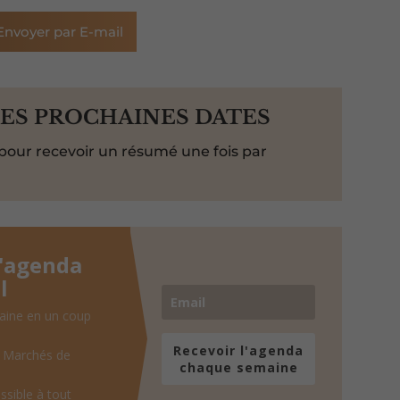
Envoyer par E-mail
LES PROCHAINES DATES
pour recevoir un résumé une fois par
l'agenda
l
aine en un coup
Recevoir l'agenda
, Marchés de
chaque semaine
ssible à tout