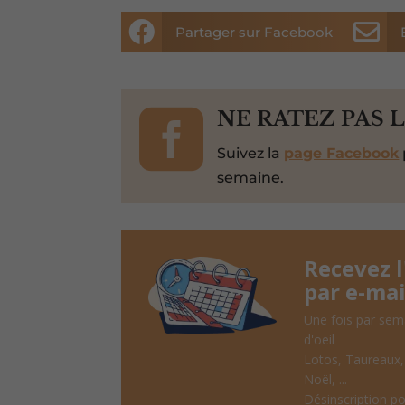


Partager sur Facebook

NE RATEZ PAS 
Suivez la
page Facebook
semaine.
Recevez 
par e-mai
Une fois par sem
d'oeil
Lotos, Taureaux
Noël, ...
Désinscription po