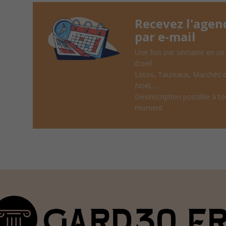
Recevez l'agen
par e-mail
Une fois par semaine en un
d'oeil
Lotos, Taureaux, Marchés 
Noël, ...
Désinscription possible à to
moment