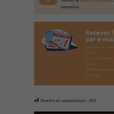
Suivez la
page Facebook
semaine.
Recevez 
par e-mai
Une fois par sem
d'oeil
Lotos, Taureaux
Noël, ...
Désinscription po
moment
Nombre de consultations :
366