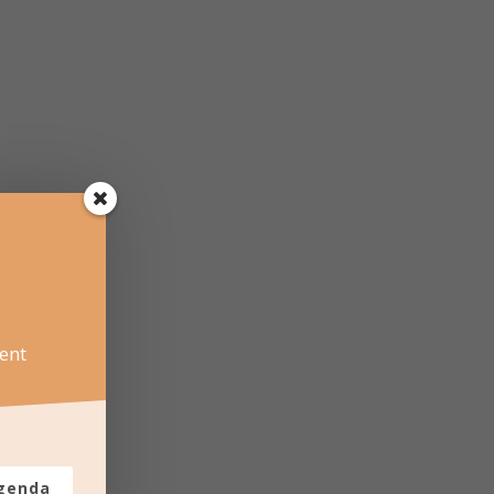
ent
agenda