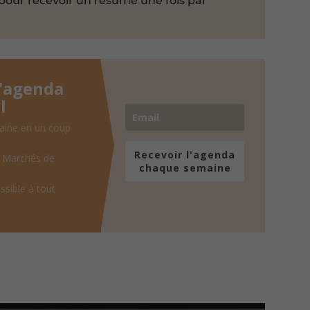
pour recevoir un résumé une fois par
l'agenda
l
aine en un coup
Recevoir l'agenda
, Marchés de
chaque semaine
ssible à tout