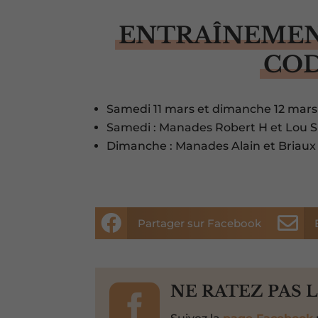
ENTRAÎNEMEN
CO
Samedi 11 mars et dimanche 12 mars 
Samedi : Manades Robert H et Lou 
Dimanche : Manades Alain et Briaux


Partager sur Facebook

NE RATEZ PAS 