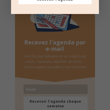
Recevez l'agenda par
e-mail
Une fois par semaine en un coup d'oeil
Lotos, Taureaux, Marchés de Noël, ...
Désinscription possible à tout moment
Recevoir l'agenda chaque
semaine