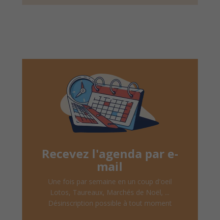
Recevez l'agenda par e-
mail
Une fois par semaine en un coup d'oeil
Lotos, Taureaux, Marchés de Noël, ...
Désinscription possible à tout moment