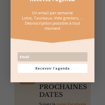
Un email par semaine
Lotos, Taureaux, Vide greniers, ...

Désinscription possible à tout
Partager sur Facebook
moment

Envoyer par WhatsApp

Envoyer par E-mail
Recevoir l'agenda

NE RATEZ
PAS LES
PROCHAINES
DATES
Suivez la
page Facebook