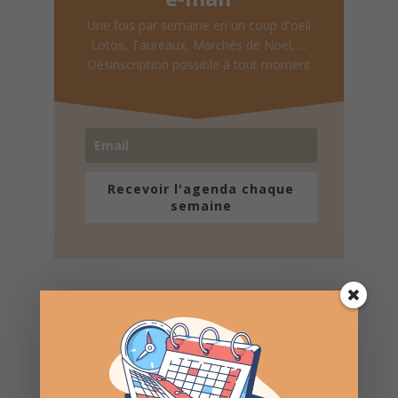
Une fois par semaine en un coup d'oeil
Lotos, Taureaux, Marchés de Noël, ...
Désinscription possible à tout moment
Recevoir l'agenda chaque
semaine
Nombre de consultations :
938