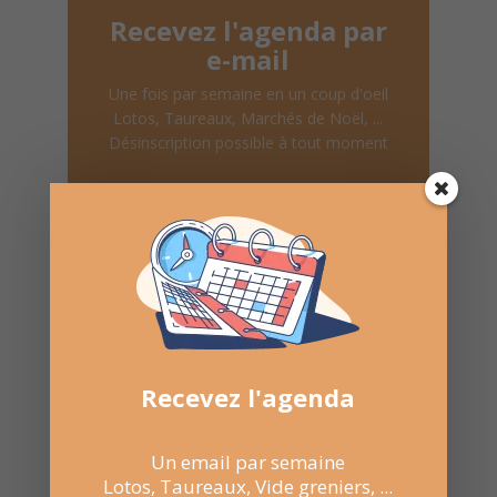
Recevez l'agenda par
e-mail
Une fois par semaine en un coup d'oeil
Lotos, Taureaux, Marchés de Noël, ...
Désinscription possible à tout moment
Recevoir l'agenda chaque
semaine
Recevez l'agenda
Nombre de consultations :
498
Un email par semaine
Lotos, Taureaux, Vide greniers, ...