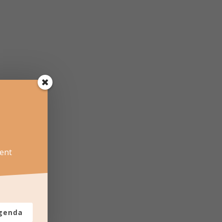
ent
agenda