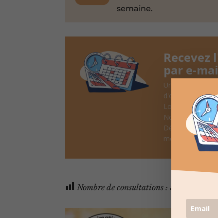
semaine.
Recevez 
par e-mai
Une fois par sem
d'oeil
Lotos, Taureaux
Noël, ...
Désinscription po
moment
Nombre de consultations :
563