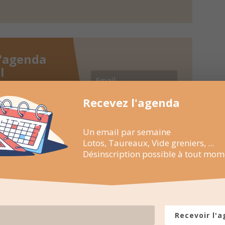
l'agenda
l
aine en un coup
Recevez l'agenda
Recevoir l'agenda
, Marchés de
chaque semaine
Un email par semaine
ssible à tout
Lotos, Taureaux, Vide greniers, ...
Désinscription possible à tout mom
Recevoir l'