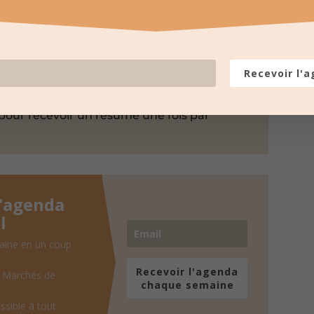
Envoyer par E-mail
Recevoir l'
LES PROCHAINES DATES
pour recevoir un résumé une fois par
l'agenda
l
aine en un coup
Recevoir l'agenda
, Marchés de
chaque semaine
ssible à tout