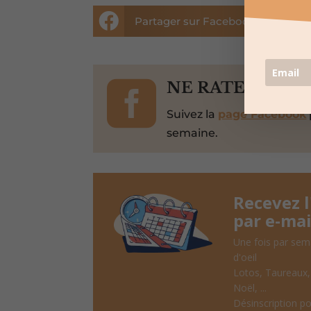


Partager sur Facebook

NE RATEZ PAS 
Suivez la
page Facebook
semaine.
Recevez 
par e-mai
Une fois par sem
d'oeil
Lotos, Taureaux
Noël, ...
Désinscription po