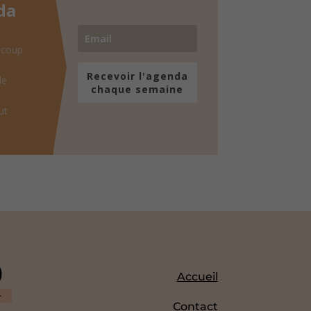
da
 coup
Recevoir l'agenda
de
chaque semaine
ut
Accueil
Contact