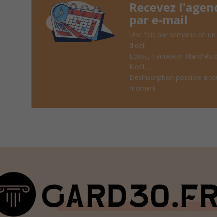
Recevez l'agen
par e-mail
Une fois par semaine en un
d'oeil
Lotos, Taureaux, Marchés 
Noël, ...
Désinscription possible à to
moment