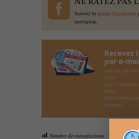

NE RATEZ PAS 
Suivez la
page Facebook
semaine.
Recevez 
par e-mai
Une fois par sem
d'oeil
Lotos, Taureaux
Noël, ...
Désinscription po
moment
Nombre de consultations :
1 930