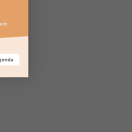
ent
agenda