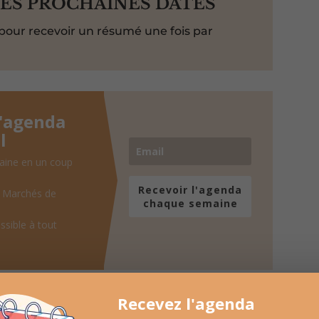
LES PROCHAINES DATES
pour recevoir un résumé une fois par
l'agenda
l
aine en un coup
Recevoir l'agenda
, Marchés de
chaque semaine
ssible à tout
Recevez l'agenda