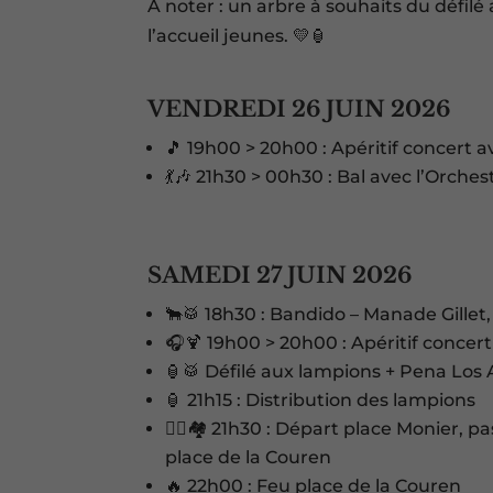
À noter : un arbre à souhaits du défilé
l’accueil jeunes. 💛🏮
VENDREDI 26 JUIN 2026
🎵 19h00 > 20h00 : Apéritif concert 
💃🎶 21h30 > 00h30 : Bal avec l’Orche
SAMEDI 27 JUIN 2026
🐂🥁 18h30 : Bandido – Manade Gille
🎧🍹 19h00 > 20h00 : Apéritif concer
🏮🥁 Défilé aux lampions + Pena Los
🏮 21h15 : Distribution des lampions
🚶‍♂️🏘️ 21h30 : Départ place Monier, p
place de la Couren
🔥 22h00 : Feu place de la Couren