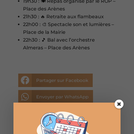
19h30 : 🍽️ Repas organisé par le ROP –
Place des Arènes
21h30 : 🔥 Retraite aux flambeaux
22h00 : 🎨 Spectacle son et lumières –
Place de la Mairie
22h30 : 🎵 Bal avec l’orchestre
Almeras – Place des Arènes

Partager sur Facebook

Envoyer par WhatsApp

Envoyer par E-mail