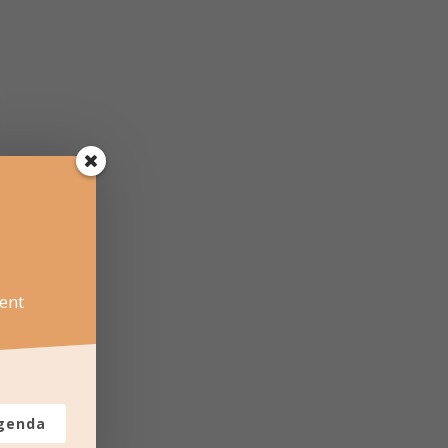
ent
agenda