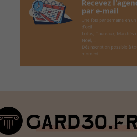
Recevez l'agen
par e-mail
Une fois par semaine en un
d'oeil
Lotos, Taureaux, Marchés 
Noël, ...
Désinscription possible à to
moment