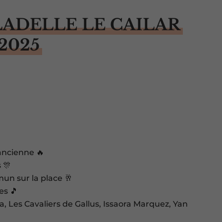
LADELLE LE CAILAR
2025
’ancienne 🔥
 🎊
mun sur la place 🥂
es 🎵
 Les Cavaliers de Gallus, Issaora Marquez, Yan