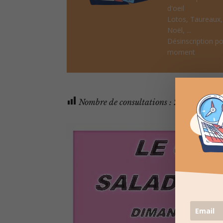
d'oeil
Lotos, Taureaux
Noël, ...
Désinscription po
moment
Nombre de consultations :
289