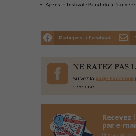
Après le festival : Bandido à l’ancien


Partager sur Facebook

NE RATEZ PAS 
Suivez la
page Facebook
semaine.
Recevez 
par e-mai
Une fois par sem