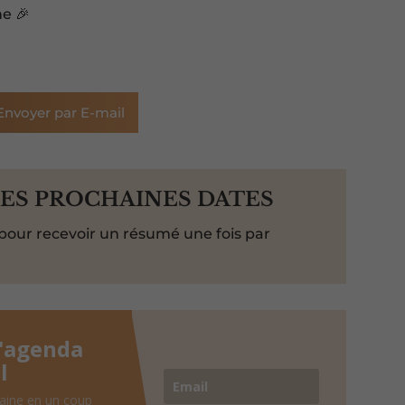
ne 🎉
Envoyer par E-mail
LES PROCHAINES DATES
pour recevoir un résumé une fois par
l'agenda
l
aine en un coup