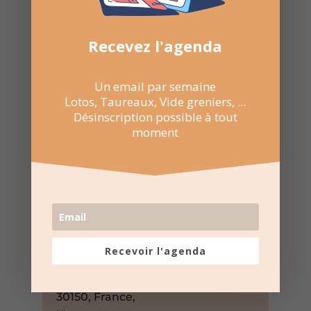
Recevez l'agenda
Un email par semaine
Lotos, Taureaux, Vide greniers, ...
Désinscription possible à tout
moment
4 Avr 2025 au 6 Avr 2025
Événement sur toute la journée
Salle polyvalente de Saint-
Genies-de-Comolas
Recevoir l'agenda
288 Ancien chemin d'Avignon,
Saint-Genies-de-Comolas, Gard,
30150, France,