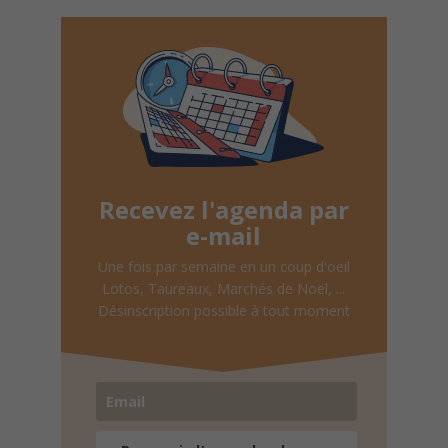
Recevez l'agenda par
e-mail
Une fois par semaine en un coup d'oeil
Lotos, Taureaux, Marchés de Noël, ...
Désinscription possible à tout moment