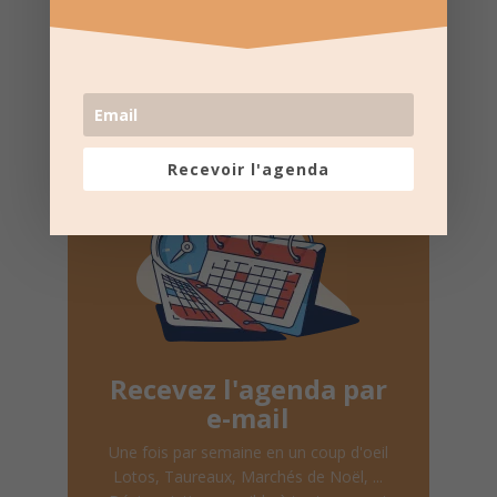
DATES
Suivez la
page Facebook
pour recevoir un résumé
une fois par semaine.
Recevoir l'agenda
Recevez l'agenda par
e-mail
Une fois par semaine en un coup d'oeil
Lotos, Taureaux, Marchés de Noël, ...