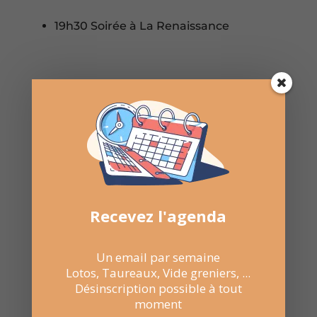
19h30 Soirée à La Renaissance

Partager sur Facebook

Envoyer par WhatsApp

Envoyer par E-mail
Recevez l'agenda

NE RATEZ
Un email par semaine
PAS LES
Lotos, Taureaux, Vide greniers, ...
Désinscription possible à tout
PROCHAINES
moment