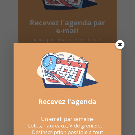
Recevez l'agenda par
e-mail
Une fois par semaine en un coup d'oeil
Lotos, Taureaux, Marchés de Noël, ...
Désinscription possible à tout moment
Recevoir l'agenda chaque
Recevez l'agenda
semaine
Un email par semaine
Lotos, Taureaux, Vide greniers, ...
Désinscription possible à tout