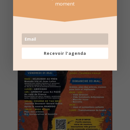
Nombre de consultations :
258
moment
Recevoir l'agenda