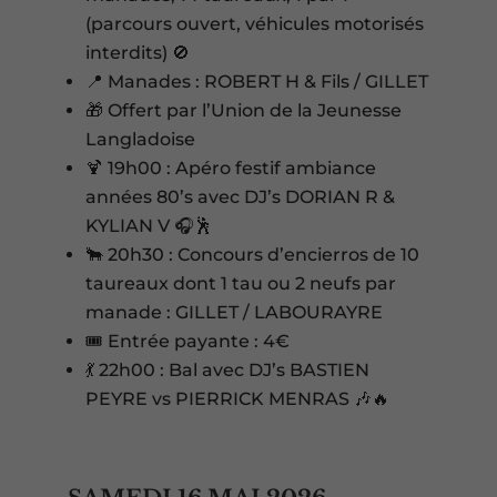
(parcours ouvert, véhicules motorisés
interdits) 🚫
📍 Manades : ROBERT H & Fils / GILLET
🎁 Offert par l’Union de la Jeunesse
Langladoise
🍹 19h00 : Apéro festif ambiance
années 80’s avec DJ’s DORIAN R &
KYLIAN V 🎧🕺
🐂 20h30 : Concours d’encierros de 10
taureaux dont 1 tau ou 2 neufs par
manade : GILLET / LABOURAYRE
🎟️ Entrée payante : 4€
💃 22h00 : Bal avec DJ’s BASTIEN
PEYRE vs PIERRICK MENRAS 🎶🔥