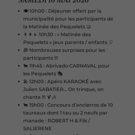
SAMEDI 16 MAI 2026
🍽️ 10h00 : Déjeuner offert par la
municipalité pour les participants de
la Matinée des Pequelets 🤝
👨‍👩‍👧 10h30 : « Matinée des
Pequelets » jeux parents / enfants 🎈
🎁 Nombreuses surprises pour les
participants !!!
🐂 11h45 : Abrivado CARNAVAL pour
les Pequelets 🎭
🎤 12h00 : Apéro KARAOKÉ avec
Julien SABATIER… On trinque, on
chante !!! 🍹🎶
🐂 15h00 : Concours d’encierros de 10
taureaux dont 1 tau ou 2 neufs par
manade : ROBERT H & Fils /
SALIERENE