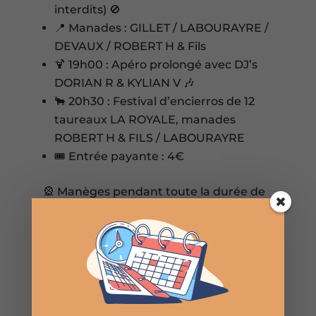
interdits) 🚫
📍 Manades : GILLET / LABOURAYRE /
DEVAUX / ROBERT H & Fils
🍹 19h00 : Apéro prolongé avec DJ’s
DORIAN R & KYLIAN V 🎶
🐂 20h30 : Festival d’encierros de 12
taureaux LA ROYALE, manades
ROBERT H & FILS / LABOURAYRE
🎟️ Entrée payante : 4€
🎡 Manèges pendant toute la durée de
la fête.
La municipalité se réserve le droit de
modifier ou d’annuler le programme.
La municipalité et les manades ne
répondent pas aux accidents.