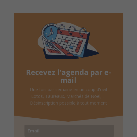
Recevez l'agenda par e-
mail
Une fois par semaine en un coup d'oeil
Lotos, Taureaux, Marchés de Noël, ...
Désinscription possible à tout moment