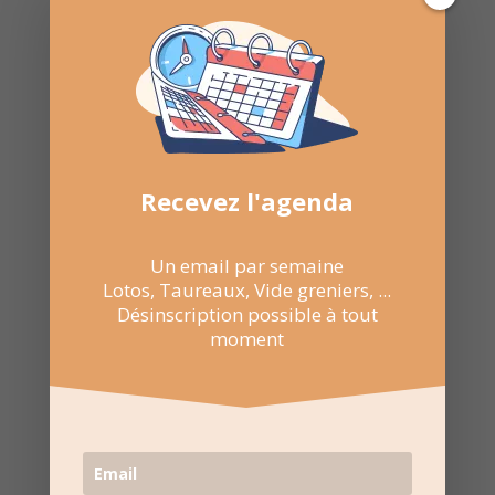
Recevez l'agenda
Recevez l'agenda par
e-mail
Un email par semaine
Lotos, Taureaux, Vide greniers, ...
Une fois par semaine en un coup d'oeil
Désinscription possible à tout
Lotos, Taureaux, Marchés de Noël, ...
moment
Désinscription possible à tout moment
Recevoir l'agenda chaque