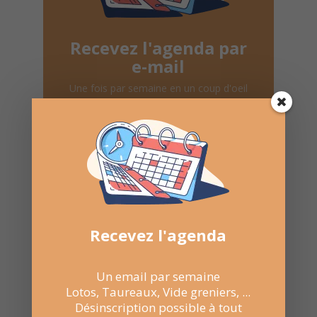
Recevez l'agenda par
e-mail
Une fois par semaine en un coup d'oeil
Lotos, Taureaux, Marchés de Noël, ...
Désinscription possible à tout moment
Recevoir l'agenda chaque
Recevez l'agenda
semaine
Un email par semaine
Lotos, Taureaux, Vide greniers, ...
Désinscription possible à tout
Nombre de consultations :
341