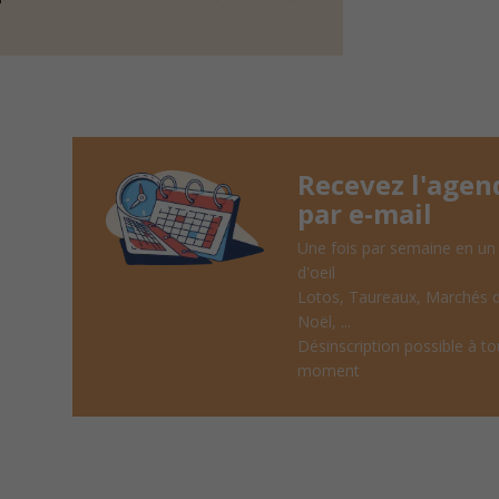
Recevez l'agen
par e-mail
Une fois par semaine en un
d'oeil
Lotos, Taureaux, Marchés 
Noël, ...
Désinscription possible à to
moment