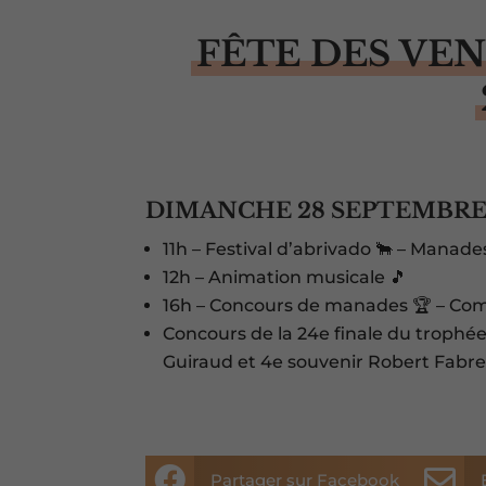
FÊTE DES VE
DIMANCHE 28 SEPTEMBR
11h – Festival d’abrivado 🐂 – Manades
12h – Animation musicale 🎵
16h – Concours de manades 🏆 – Comp
Concours de la 24e finale du trophé
Guiraud et 4e souvenir Robert Fabr


Partager sur Facebook