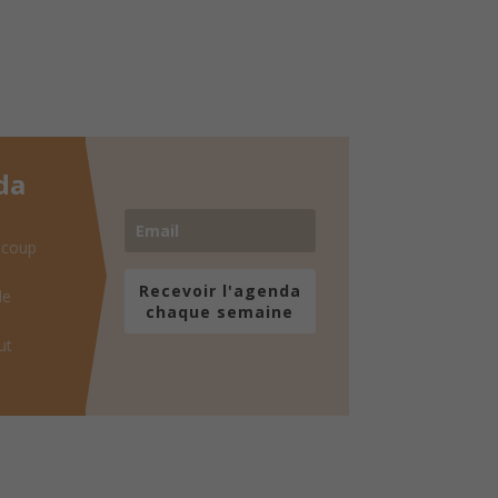
da
 coup
Recevoir l'agenda
de
chaque semaine
ut