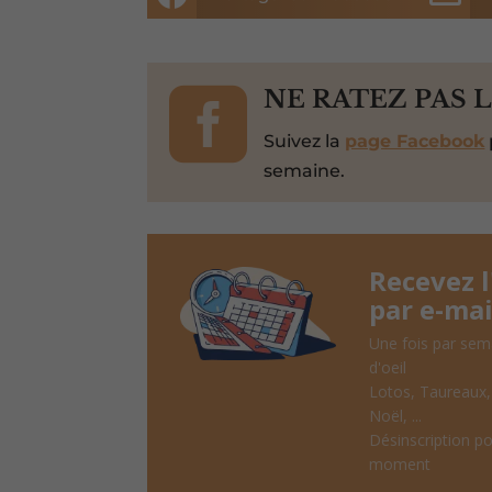

NE RATEZ PAS 
Suivez la
page Facebook
semaine.
Recevez 
par e-mai
Une fois par sem
d'oeil
Lotos, Taureaux
Noël, ...
Désinscription po
moment