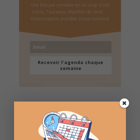
Une fois par semaine en un coup d'oeil
Lotos, Taureaux, Marchés de Noël, ...
Désinscription possible à tout moment
Recevoir l'agenda chaque
semaine
Nombre de consultations :
369