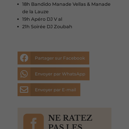
18h Bandido Manade Vellas & Manade
de la Lauze
19h Apéro DJ V al
21h Soirée DJ Zoubah

Partager sur Facebook

Envoyer par WhatsApp

Envoyer par E-mail

NE RATEZ
PAS LES