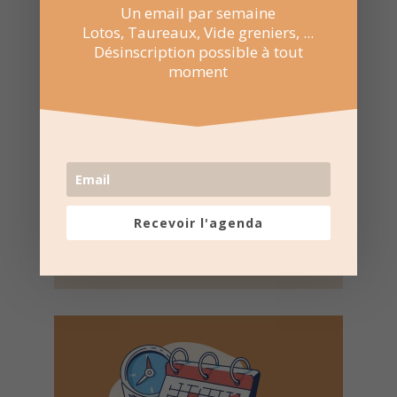

Envoyer par E-mail
Un email par semaine
Lotos, Taureaux, Vide greniers, ...
Désinscription possible à tout
moment

NE RATEZ
PAS LES
PROCHAINES
DATES
Suivez la
page Facebook
Recevoir l'agenda
pour recevoir un résumé
une fois par semaine.