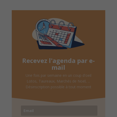
Recevez l'agenda par e-
mail
Une fois par semaine en un coup d'oeil
Lotos, Taureaux, Marchés de Noël, ...
Désinscription possible à tout moment