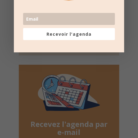
PROCHAINES
DATES
Suivez la
page Facebook
Recevoir l'agenda
pour recevoir un résumé
une fois par semaine.
Recevez l'agenda par
e-mail