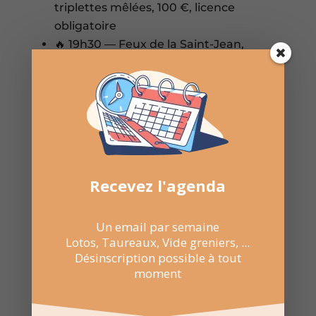
triplettes mêlées, 100 €, licence
obligatoire
🔥 19h30 — Feux de la Saint-Jean,
Place des Micocouliers

Partager sur Facebook

Envoyer par WhatsApp
Recevez l'agenda

Envoyer par E-mail
Un email par semaine
Lotos, Taureaux, Vide greniers, ...
Désinscription possible à tout
moment

NE RATEZ
PAS LES