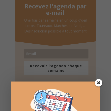
Recevez l'agenda par
e-mail
Une fois par semaine en un coup d'oeil
Lotos, Taureaux, Marchés de Noël, ...
Désinscription possible à tout moment
Recevoir l'agenda chaque
semaine
Nombre de consultations :
754