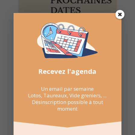
PROCHAINES
DATES
Suivez la
page Facebook
pour recevoir un résumé
une fois par semaine.
Recevez l'agenda
Un email par semaine
Lotos, Taureaux, Vide greniers, ...
Désinscription possible à tout
moment
Recevez l'agenda par
e-mail
Une fois par semaine en un coup d'oeil