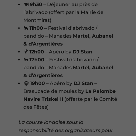
🍽️
9h30
– Déjeuner au près de
l’abrivado (offert par la Mairie de
Montmirat)
🐂
11h00
– Festival d’abrivado /
bandido – Manades
Martel, Aubanel
& d’Argentières
🍹
12h00
– Apéro by
DJ Stan
🐃
17h00
– Festival d’abrivado /
bandido – Manades
Martel, Aubanel
& d’Argentières
🎧
19h00
– Apéro by
DJ Stan
–
Brasucade de moules by
La Palombe
Navire Triskel II
(offerte par le Comité
des Fêtes)
La course landaise sous la
responsabilité des organisateurs pour