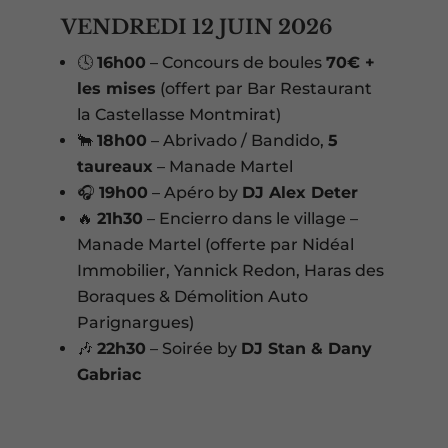
VENDREDI 12 JUIN 2026
🕓
16h00
– Concours de boules
70€ +
les mises
(offert par Bar Restaurant
la Castellasse Montmirat)
🐂
18h00
– Abrivado / Bandido,
5
taureaux
– Manade Martel
🎧
19h00
– Apéro by
DJ Alex Deter
🔥
21h30
– Encierro dans le village –
Manade Martel (offerte par Nidéal
Immobilier, Yannick Redon, Haras des
Boraques & Démolition Auto
Parignargues)
🎶
22h30
– Soirée by
DJ Stan & Dany
Gabriac