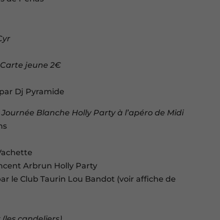
Cyr
/ Carte jeune 2€
é par Dj Pyramide
 Journée Blanche Holly Party à l’apéro de Midi
ns
 Vachette
incent Arbrun Holly Party
ar le Club Taurin Lou Bandot (voir affiche de
 (les candeliers)