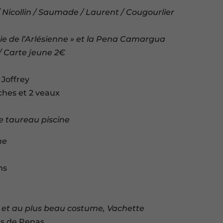
/ Nicollin / Saumade / Laurent / Cougourlier
rie de l’Arlésienne » et la Pena Camargua
 / Carte jeune 2€
 Joffrey
aches et 2 veaux
le taureau piscine
ne
ns
he et au plus beau costume, Vachette
urs de Penas