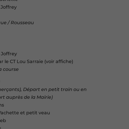
 Joffrey
que / Rousseau
 Joffrey
 le CT Lou Sarraie (voir affiche)
la course
s
erçants), Départ en petit train ou en
rt auprès de la Mairie)
ns
Vachette et petit veau
Seb
s