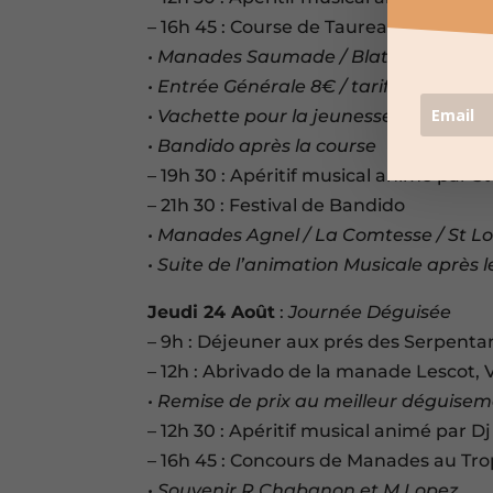
– 16h 45 : Course de Taureaux jeunes
• Manades Saumade / Blatière / Mailh
• Entrée Générale 8€ / tarif réduit 5€ 
• Vachette pour la jeunesse
• Bandido après la course
– 19h 30 : Apéritif musical animé par
– 21h 30 : Festival de Bandido
• Manades Agnel / La Comtesse / St Lo
• Suite de l’animation Musicale après l
Jeudi 24 Août
:
Journée Déguisée
– 9h : Déjeuner aux prés des Serpenta
– 12h : Abrivado de la manade Lescot,
• Remise de prix au meilleur déguise
– 12h 30 : Apéritif musical animé par Dj
– 16h 45 : Concours de Manades au Tro
• Souvenir R Chabanon et M Lopez