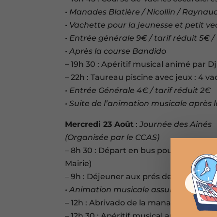
• Manades Blatière / Nicollin / Raynaud
• Vachette pour la jeunesse et petit v
• Entrée générale 9€ / tarif réduit 5€ 
• Après la course Bandido
– 19h 30 : Apéritif musical animé par D
– 22h : Taureau piscine avec jeux : 4 v
• Entrée Générale 4€ / tarif réduit 2€
• Suite de l’animation musicale après 
Mercredi 23 Août
:
Journée des Ainés
(Organisée par le CCAS)
– 8h 30 : Départ en bus pour les prés (I
Mairie)
– 9h : Déjeuner aux prés de la Manade
• Animation musicale assurée par la P
– 12h : Abrivado de la manade Lescot,
– 12h 30 : Apéritif musical animé par