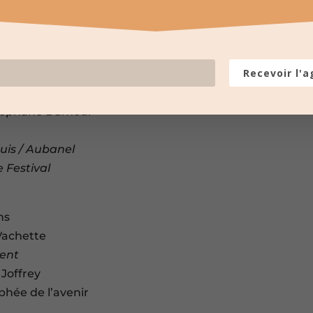
an / La Vidourlenque
/ Carte jeune 2€
Recevoir l'
 Stéphane Damour
uis / Aubanel
e Festival
ns
 Vachette
ment
 Joffrey
phée de l’avenir