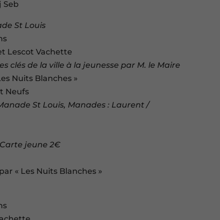
j Seb
de St Louis
ns
et Lescot Vachette
 clés de la ville à la jeunesse par M. le Maire
 Les Nuits Blanches »
et Neufs
 Manade St Louis, Manades : Laurent /
/ Carte jeune 2€
 par « Les Nuits Blanches »
ns
Vachette