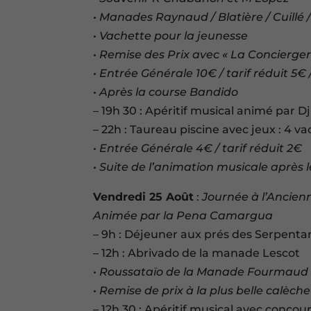
• Manades Raynaud / Blatière / Cuillé 
• Vachette pour la jeunesse
• Remise des Prix avec « La Concierge
• Entrée Générale 10€ / tarif réduit 5€
• Après la course Bandido
– 19h 30 : Apéritif musical animé par Dj
– 22h : Taureau piscine avec jeux : 4 v
• Entrée Générale 4€ / tarif réduit 2€
• Suite de l’animation musicale après 
Vendredi 25 Août
:
Journée à l’Ancien
Animée par la Pena Camargua
– 9h : Déjeuner aux prés des Serpenta
– 12h : Abrivado de la manade Lescot
• Roussataïo de la Manade Fourmaud
• Remise de prix à la plus belle calèc
– 12h 30 : Apéritif musical avec conco