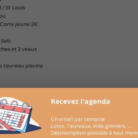
 / St Louis
eau
/ Carte jeune 2€
j Seb
aches et 2 veaux
le taureau piscine
nscriptions pour le bus et le repas auprès de la
Recevez l'agenda
 Agnel
Un email par semaine
ena Mistral
Lotos, Taureaux, Vide greniers, ...
 Vachette
Désinscription possible à tout mom
 Stéphane Damour