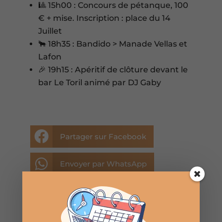
🎱 15h00 : Concours de pétanque, 100
€ + mise. Inscription : place du 14
Juillet
🐂 18h35 : Bandido > Manade Vellas et
Lafon
🎉 19h15 : Apéritif de clôture devant le
bar Le Toril animé par DJ Gaby

Partager sur Facebook

Envoyer par WhatsApp

Envoyer par E-mail