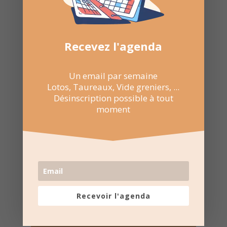

NE RATEZ
PAS LES
Recevez l'agenda
PROCHAINES
DATES
Un email par semaine
Lotos, Taureaux, Vide greniers, ...
Suivez la
page Facebook
Désinscription possible à tout
pour recevoir un résumé
moment
une fois par semaine.
Recevoir l'agenda