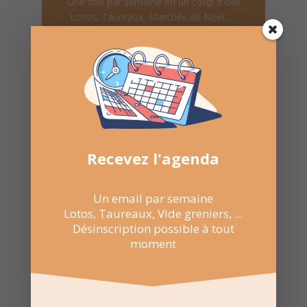
Une fois par semaine en un coup d'oeil
Lotos, Taureaux, Marchés de Noël, ...
Désinscription possible à tout moment
Recevoir l'agenda chaque
semaine
Recevez l'agenda
Un email par semaine
Lotos, Taureaux, Vide greniers, ...
Nombre de consultations :
561
Désinscription possible à tout
moment