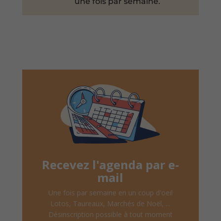
une fois par semaine.
Recevez l'agenda par e-
mail
Une fois par semaine en un coup d'oeil
Lotos, Taureaux, Marchés de Noël, ...
Désinscription possible à tout moment