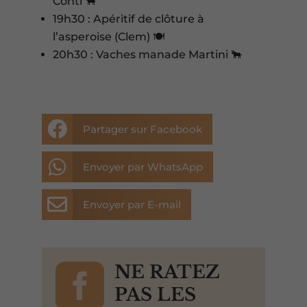
Conti 🐂
19h30 : Apéritif de clôture à
l’asperoise (Clem) 🍽️
20h30 : Vaches manade Martini 🐂

Partager sur Facebook

Envoyer par WhatsApp

Envoyer par E-mail

NE RATEZ
PAS LES