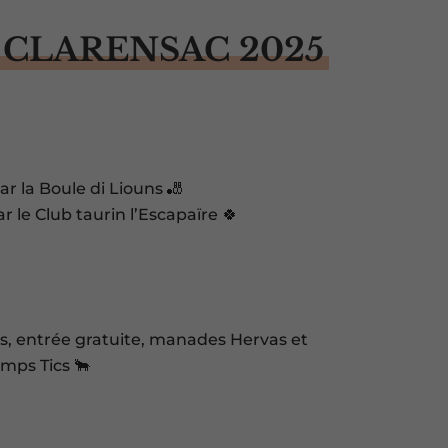
 CLARENSAC 2025
r la Boule di Liouns 🎳
 le Club taurin l’Escapaïre 🍀
es, entrée gratuite, manades Hervas et
mps Tics 🐂