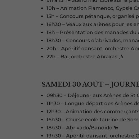
9h à 13h – Stand Midi Libre sur la pla
10h – Animation Flamenco, Gypsie Cal
15h – Concours pétanque, organisé pa
16h30 – Veaux aux arènes pour les e
18h – Présentation des manades du
18h30 – Concours d’abrivados, manad
20h – Apéritif dansant, orchestre Ab
22h – Bal, orchestre Abraxas 🎶
SAMEDI 30 AOÛT – JOURNÉ
09h30 – Déjeuner aux Arènes de St
11h30 – Longue départ des Arènes de
12h30 – Animation des commerçants d
16h30 – Course école taurine de Som
18h30 – Abrivado/Bandido 🐂
19h30 – Apéritif dansant, orchestre 