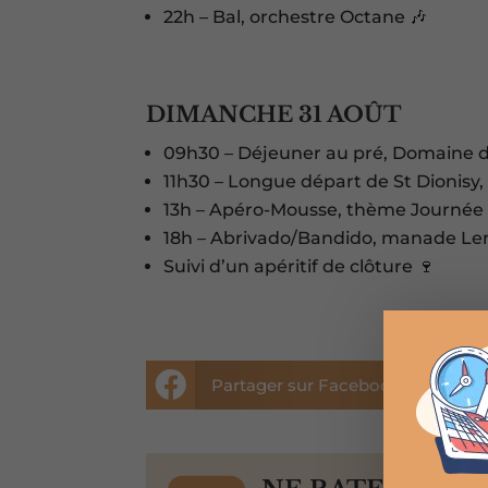
22h – Bal, orchestre Octane 🎶
DIMANCHE 31 AOÛT
09h30 – Déjeuner au pré, Domaine d
11h30 – Longue départ de St Dionisy,
13h – Apéro-Mousse, thème Journée
18h – Abrivado/Bandido, manade Ler
Suivi d’un apéritif de clôture 🍷


Partager sur Facebook