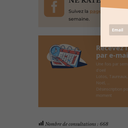

NE RATEZ PAS 
Suivez la
page Facebook
semaine.
Recevez 
par e-mai
Une fois par sem
d'oeil
Lotos, Taureaux
Noël, ...
Désinscription po
moment
Nombre de consultations :
668