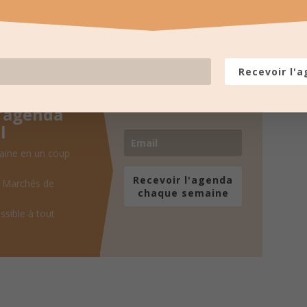
LES PROCHAINES DATES
pour recevoir un résumé une fois par
Recevoir l'
l'agenda
l
aine en un coup
Recevoir l'agenda
, Marchés de
chaque semaine
ssible à tout