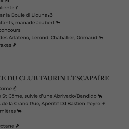
ce 📰
iente 💃
r la Boule di Liouns 🎳
nfants, manade Joubert 🐂
 concours
es Arlateno, Lerond, Chaballier, Grimaud 🐂
raxas 🎵
E DU CLUB TAURIN L’ESCAPAÏRE
 Côme 🥐
 St Côme, suivie d’une Abrivado/Bandido 🐂
e la Grand’Rue, Apéritif DJ Bastien Peyre 🎉
mières 🐂
Octane 🎵