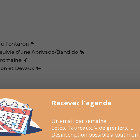
u Fontaron 🍴
 suivie d’une Abrivado/Bandido 🐂
 romaine 🍹
on et Devaux 🐂
Recevez l'agenda
Envoyer par E-mail
Un email par semaine
Lotos, Taureaux, Vide greniers, ...
Désinscription possible à tout mom