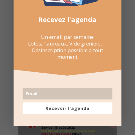
Recevez l'agenda
Recevoir l'agenda chaque
semaine
Un email par semaine
Lotos, Taureaux, Vide greniers, ...
Désinscription possible à tout
moment
Nombre de consultations :
1 275
Recevoir l'agenda