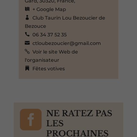
Gard, 30320, France,
+ Google Map
Club Taurin Lou Bezoucier de
Bezouce
06 34 37 52 35
ctloubezoucier@gmail.com
Voir le site Web de
l'organisateur
Fêtes votives

NE RATEZ PAS
LES
PROCHAINES