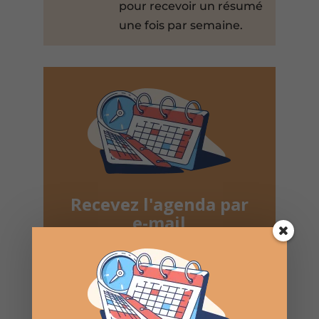
pour recevoir un résumé
une fois par semaine.
Recevez l'agenda par
e-mail
Une fois par semaine en un coup d'oeil
Lotos, Taureaux, Marchés de Noël, ...
Désinscription possible à tout moment