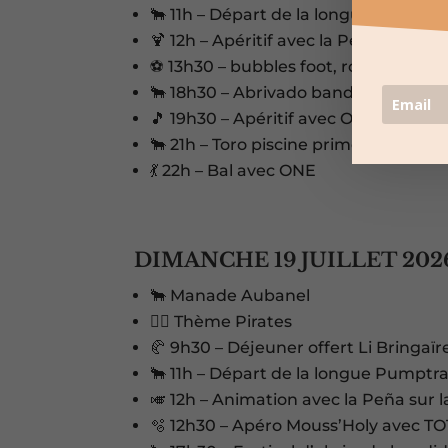
🐂 11h – Départ de la longue suivie d
🍹 12h – Apéritif avec la Peña et anim
⚽ 13h30 – bubbles foot, rodéo méca
🐂 18h30 – Abrivado bandido parcour
🎵 19h30 – Apéritif avec ONE
🐂 21h – Toro piscine primé et rodéo 
💃 22h – Bal avec ONE
DIMANCHE 19 JUILLET 202
🐂 Manade Aubanel
🏴‍☠️ Thème Pirates
🥐 9h30 – Déjeuner offert Li Bringaï
🐂 11h – Départ de la longue Pumptr
🎺 12h – Animation avec la Peña sur l
🫧 12h30 – Apéro Mouss’Holy avec T