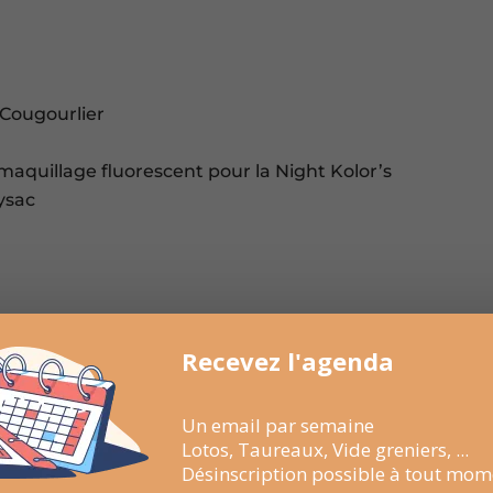
s
 Cougourlier
r maquillage fluorescent pour la Night Kolor’s
ysac
Recevez l'agenda
irie au domaine du Roc de Gachonne avec la
Un email par semaine
ienne et voitures anciennes
Lotos, Taureaux, Vide greniers, ...
s, arlesienne et roussataio suivie de la
Désinscription possible à tout mom