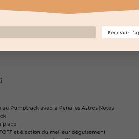
’une abrivado
ation sur la place
nique
s ouvert et fermé (6 taureaux)
Recevoir l'
du président
6
re au Pumptrack avec la Peña les Astros Notes
ack
a place
OTOFF et élection du meilleur déguisement