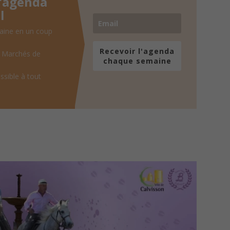
l'agenda
l
aine en un coup
Recevoir l'agenda
, Marchés de
chaque semaine
ssible à tout