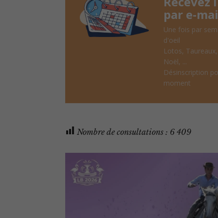
Recevez 
par e-mai
Une fois par sem
d'oeil
Lotos, Taureaux
Noël, ...
Désinscription po
moment
Nombre de consultations :
6 409