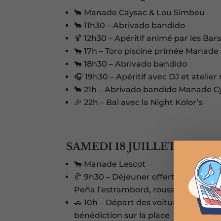
🐂 Manade Caysac & Lou Simbeu
🐂 11h30 – Abrivado bandido
🍹 12h30 – Apéritif animé par les Bar
🐂 17h – Toro piscine primée Manade
🐂 18h30 – Abrivado bandido
🎧 19h30 – Apéritif avec DJ et atelie
🐂 21h – Abrivado bandido Manade C
🎉 22h – Bal avec la Night Kolor’s
SAMEDI 18 JUILLET 2026
🐂 Manade Lescot
🥐 9h30 – Déjeuner offert par la ma
Peña l’estrambord, roussataio, arles
🚗 10h – Départ des voitures ancienne
bénédiction sur la place