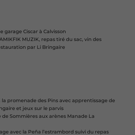
le garage Ciscar à Calvisson
AMIKFIK MUZIK, repas tiré du sac, vin des
stauration par Li Bringaïre
6
s à la promenade des Pins avec apprentissage de
gaïre et jeux sur le parvis
ine de Sommières aux arènes Manade La
llage avec la Peña l’estrambord suivi du repas