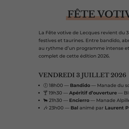
FÊTE VOTI
La Fête votive de Lecques revient du 3 
festives et taurines. Entre bandido, abri
au rythme d’un programme intense et 
complet de cette édition 2026.
VENDREDI 3 JUILLET 2026
🕕 18h00 —
Bandido
— Manade du sol
🍸 19h30 —
Apéritif d’ouverture
— B
🐂 21h30 —
Encierro
— Manade Alpill
🎶 23h00 —
Bal
animé par
Laurent 