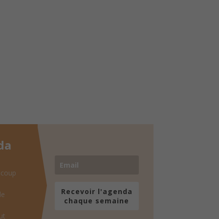
da
 coup
Recevoir l'agenda
de
chaque semaine
ut