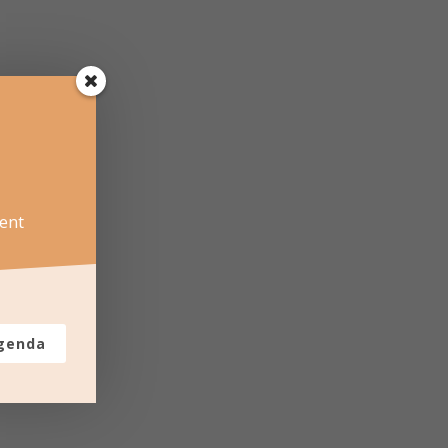
ent
agenda