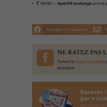
🍸 19h30 —
Apéritif prolongé
animé 


Partager sur Facebook

NE RATEZ PAS 
Suivez la
page Facebook
semaine.
Recevez 
par e-mai
Une fois par sem