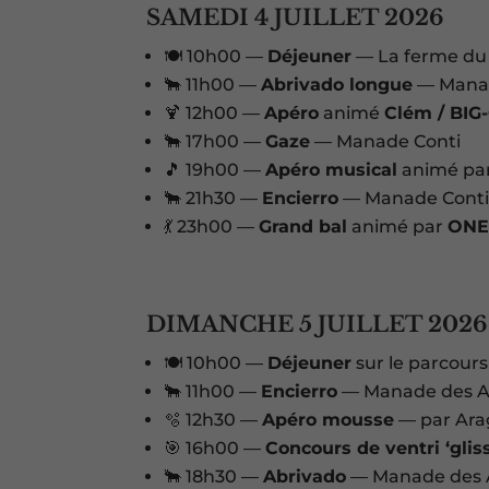
SAMEDI 4 JUILLET 2026
🍽️ 10h00 —
Déjeuner
— La ferme du
🐂 11h00 —
Abrivado longue
— Manad
🍹 12h00 —
Apéro
animé
Clém / BI
🐂 17h00 —
Gaze
— Manade Conti
🎵 19h00 —
Apéro musical
animé pa
🐂 21h30 —
Encierro
— Manade Cont
💃 23h00 —
Grand bal
animé par
ON
DIMANCHE 5 JUILLET 2026
🍽️ 10h00 —
Déjeuner
sur le parcours
🐂 11h00 —
Encierro
— Manade des Al
🫧 12h30 —
Apéro mousse
— par Ara
🎯 16h00 —
Concours de ventri ‘glis
🐂 18h30 —
Abrivado
— Manade des Alp