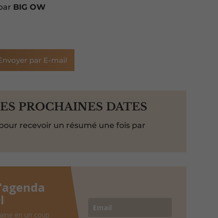
par
BIG OW
Envoyer par E-mail
LES PROCHAINES DATES
pour recevoir un résumé une fois par
l'agenda
l
aine en un coup