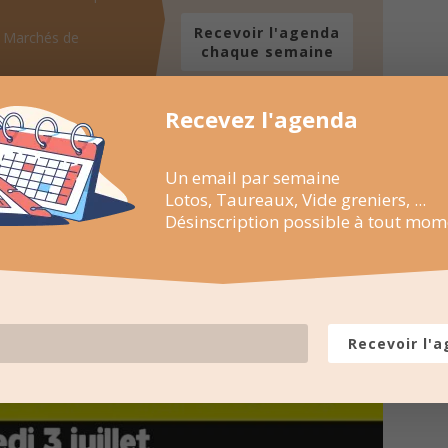
Recevoir l'agenda
, Marchés de
chaque semaine
ssible à tout
Recevez l'agenda
Un email par semaine
Lotos, Taureaux, Vide greniers, ...
Désinscription possible à tout mom
Recevoir l'