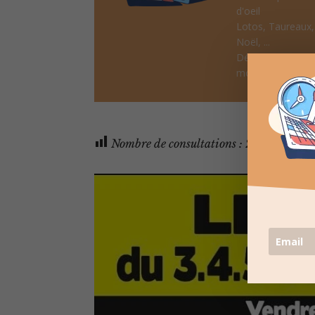
d'oeil
Lotos, Taureaux
Noël, ...
Désinscription po
moment
Nombre de consultations :
2 513