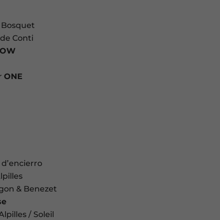
 Bosquet
e Conti
G-OW
r
ONE
i
E
 d’encierro
pilles
gon & Benezet
se
illes / Soleil