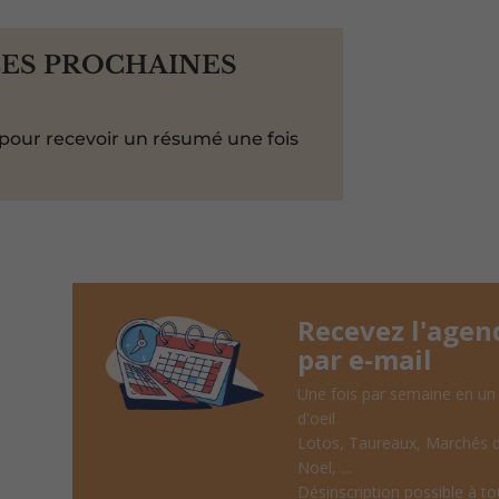
LES PROCHAINES
pour recevoir un résumé une fois
Recevez l'agen
par e-mail
Une fois par semaine en un
d'oeil
Lotos, Taureaux, Marchés 
Noël, ...
Désinscription possible à to