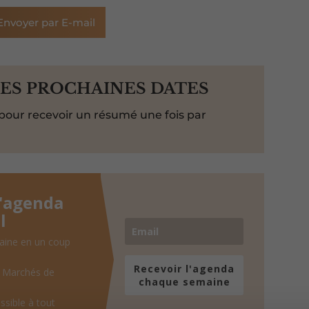
Envoyer par E-mail
LES PROCHAINES DATES
pour recevoir un résumé une fois par
l'agenda
l
aine en un coup
Recevoir l'agenda
, Marchés de
chaque semaine
ssible à tout