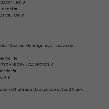
 MARTINEZ 🎵
ubanel 🐂
 DJ VICTOR 🎵
 des fêtes de Montagnac, à la cave de
artini 🐂
pe PYRAMIDE et DJ VICTOR 🎵
artini 🐂
TOR 🎵
ation d’huîtres et brasucade et food truck,