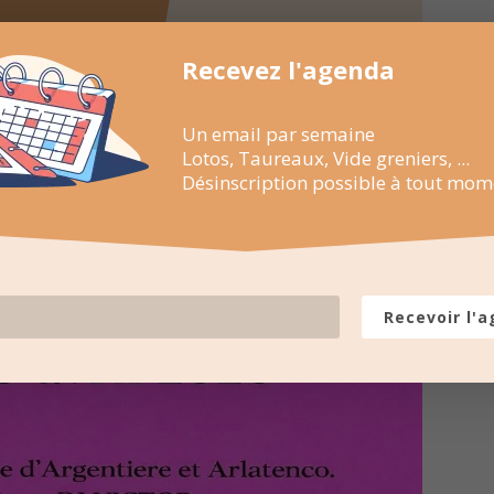
Recevez l'agenda
Un email par semaine
Lotos, Taureaux, Vide greniers, ...
Désinscription possible à tout mom
Recevoir l'