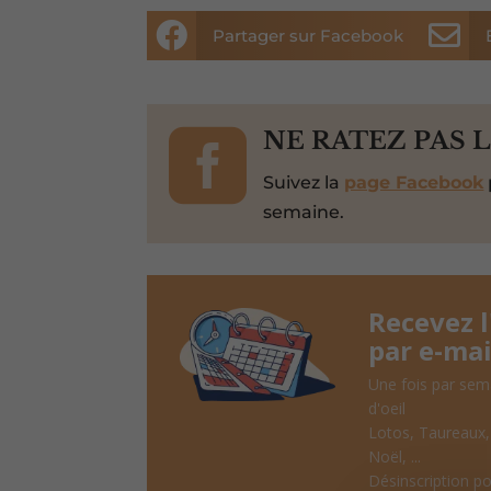


Partager sur Facebook

NE RATEZ PAS 
Suivez la
page Facebook
semaine.
Recevez 
par e-mai
Une fois par sem
d'oeil
Lotos, Taureaux
Noël, ...
Désinscription po