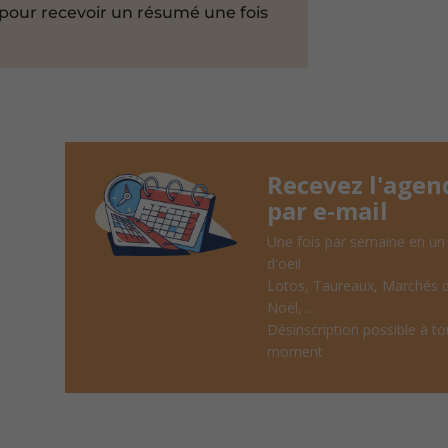
pour recevoir un résumé une fois
Recevez l'agen
par e-mail
Une fois par semaine en un
d'oeil
Lotos, Taureaux, Marchés 
Noël, ...
Désinscription possible à to
moment