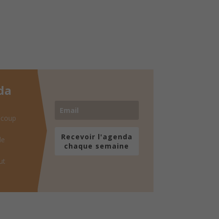
da
 coup
Recevoir l'agenda
de
chaque semaine
ut