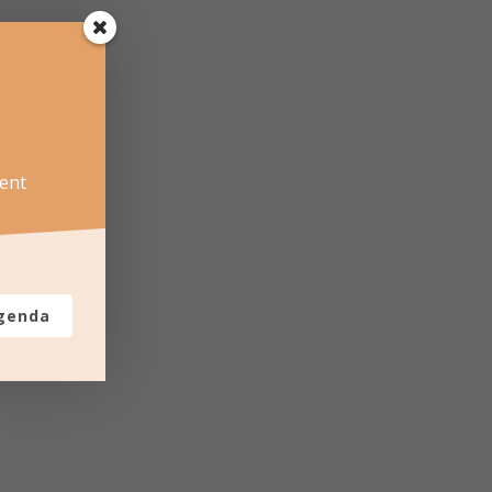
ent
agenda