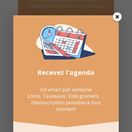
Désinscription possible à tout moment
Recevoir l'agenda chaque
semaine
Recevez l'agenda
Nombre de consultations :
611
Un email par semaine
Lotos, Taureaux, Vide greniers, ...
Désinscription possible à tout
moment