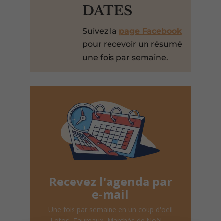
DATES
Suivez la
page Facebook
pour recevoir un résumé
une fois par semaine.
Recevez l'agenda par
e-mail
Une fois par semaine en un coup d'oeil
Lotos, Taureaux, Marchés de Noël, ...