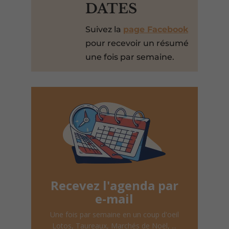
DATES
Suivez la
page Facebook
pour recevoir un résumé
une fois par semaine.
Recevez l'agenda par
e-mail
Une fois par semaine en un coup d'oeil
Lotos, Taureaux, Marchés de Noël, ...