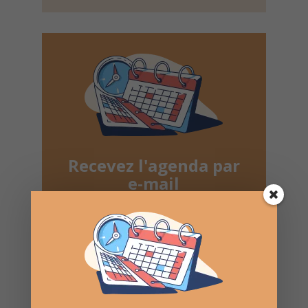
Recevez l'agenda par
e-mail
Une fois par semaine en un coup d'oeil
Lotos, Taureaux, Marchés de Noël, ...
Désinscription possible à tout moment