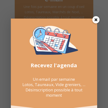
Une fois par semaine en un coup d'oeil
Lotos, Taureaux, Marchés de Noël, ...
Désinscription possible à tout moment
Recevoir l'agenda chaque
semaine
Recevez l'agenda
Un email par semaine
Nombre de consultations :
Lotos, Taureaux, Vide greniers, ...
662
Désinscription possible à tout
moment