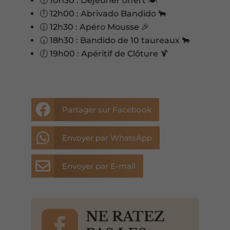
🕥 10h30 : Déjeuner offert 🍽️
🕛 12h00 : Abrivado Bandido 🐂
🕧 12h30 : Apéro Mousse 🎉
🕡 18h30 : Bandido de 10 taureaux 🐂
🕖 19h00 : Apéritif de Clôture 🍹

Partager sur Facebook

Envoyer par WhatsApp

Envoyer par E-mail

NE RATEZ