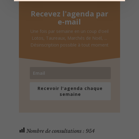
Recevez l'agenda par
e-mail
Une fois par semaine en un coup d'oeil
Lotos, Taureaux, Marchés de Noël, ...
Désinscription possible à tout moment
Recevoir l'agenda chaque
semaine
Nombre de consultations :
954