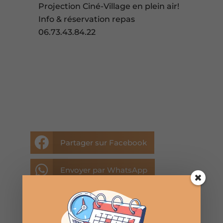
Projection Ciné-Village en plein air!
Info & réservation repas
06.73.43.84.22

Partager sur Facebook

Envoyer par WhatsApp

Envoyer par E-mail