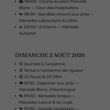
🏟️ 16h00 : Course au plan Manade
Blanc — Cour des Hospitaliers
🐂 18h30 : Bandido retours aux prés —
Manades Labourayre & Lafon
🔥 22h00 : Encierro — Manade
Aubanel
DIMANCHE 2 AOÛT 2026
🤠 Journée à l’ancienne
👒 Tenue à l’ancienne de rigueur
🎧 DJ Nucci & DJ Otto
🍽️ 9h30 : Déjeuner aux prés —
Manade Blanc, Palunlongue
🐂 11h00 : Abrivado longue —
Manades Lescot & du Juge
🐎 11h00 : Grande roussataïo —