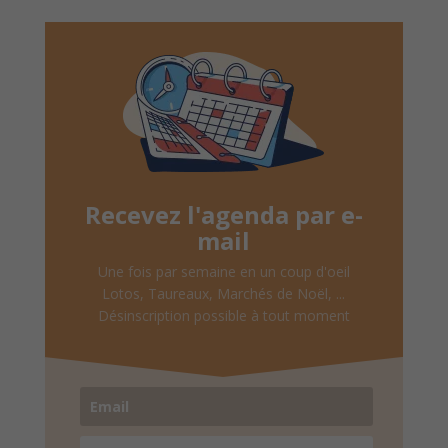
Recevez l'agenda par e-
mail
Une fois par semaine en un coup d'oeil
Lotos, Taureaux, Marchés de Noël, ...
Désinscription possible à tout moment