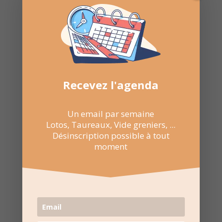

Envoyer par E-mail

NE RATEZ
PAS LES
Recevez l'agenda
PROCHAINES
DATES
Un email par semaine
Lotos, Taureaux, Vide greniers, ...
Suivez la
page Facebook
Désinscription possible à tout
pour recevoir un résumé
moment
une fois par semaine.