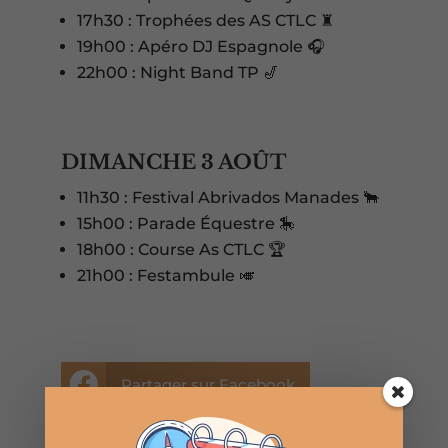
17h30 : Trophées des AS CTLC ♜
19h00 : Apéro DJ Espagnole 🎧
22h00 : Night Band TP 🎷
DIMANCHE 3 AOÛT
11h30 : Festival Abrivados Manades 🐂
15h00 : Parade Équestre 🎠
18h00 : Course As CTLC 🏆
21h00 : Festambule 🎺

Partager sur Facebook

Envoyer par WhatsApp