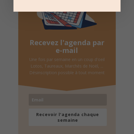
Recevez l'agenda par
e-mail
Une fois par semaine en un coup d'oeil
Lotos, Taureaux, Marchés de Noël, ...
Désinscription possible à tout moment
Recevoir l'agenda chaque
semaine