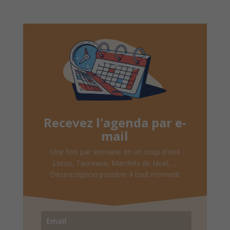
Recevez l'agenda par e-
mail
Une fois par semaine en un coup d'oeil
Lotos, Taureaux, Marchés de Noël, ...
Désinscription possible à tout moment