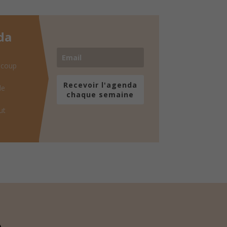
da
 coup
Recevoir l'agenda
de
chaque semaine
ut