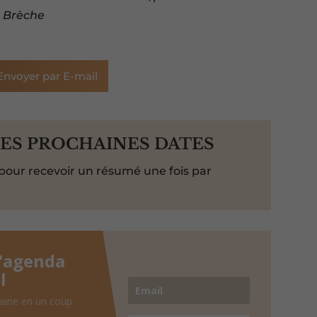
La Brèche
Envoyer par E-mail
LES PROCHAINES DATES
pour recevoir un résumé une fois par
l'agenda
l
aine en un coup