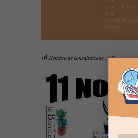
Lotos, Taureaux
Noël, ...
Désinscription po
moment
Nombre de consultations :
773