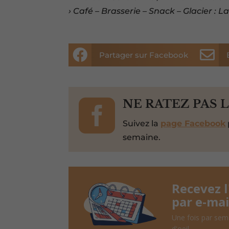
› Café – Brasserie – Snack – Glacier : 


Partager sur Facebook

NE RATEZ PAS 
Suivez la
page Facebook
semaine.
Recevez 
par e-mai
Une fois par sem
d'oeil