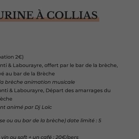
URINE À COLLIAS
pation 2€)
ti & Labourayre, offert par le bar de la brèche,
vé au bar de la Brèche
 la brèche animation musicale
Conti & Labourayre, Départ des amarrages du
Brèche
ent animé par Dj Loïc
e ou au bar de la brèche) date limité : 5
 vin ou soft + un café : 20€/pers