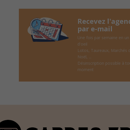
Recevez l'agen
par e-mail
Une fois par semaine en un
d'oeil
Lotos, Taureaux, Marchés 
Noël, ...
Désinscription possible à to
moment