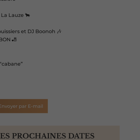
 La Lauze 🐂
uissiers et DJ Boonoh 🎶
MBON 🎳
 “cabane”
Envoyer par E-mail
LES PROCHAINES DATES