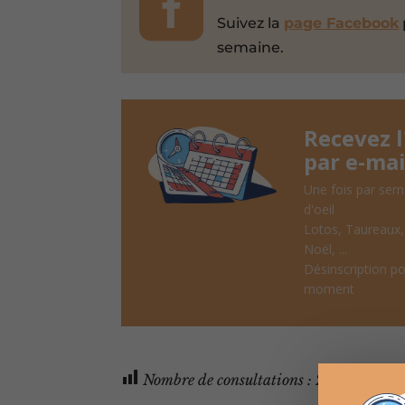

Suivez la
page Facebook
semaine.
Recevez 
par e-mai
Une fois par sem
d'oeil
Lotos, Taureaux
Noël, ...
Désinscription po
moment
Nombre de consultations :
263