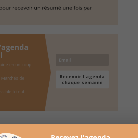
pour recevoir un résumé une fois par
l'agenda
l
aine en un coup
Recevoir l'agenda
, Marchés de
chaque semaine
ssible à tout
Recevez l'agenda