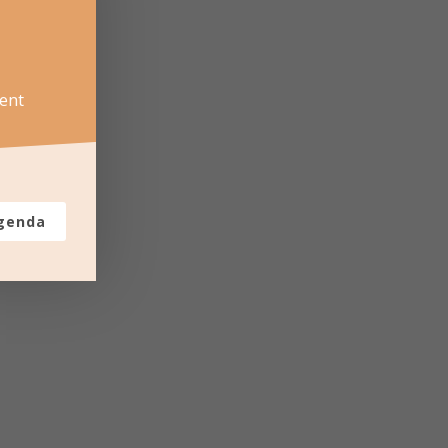
ent
agenda