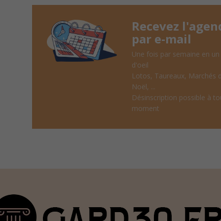
Recevez l'agen
par e-mail
Une fois par semaine en un
d'oeil
Lotos, Taureaux, Marchés 
Noël, ...
Désinscription possible à to
moment