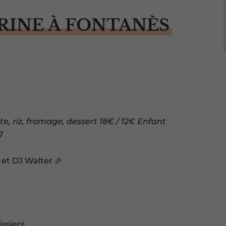
RINE À FONTANÈS
te, riz, fromage, dessert 18€ / 12€ Enfant
7
et DJ Walter 🎉
ssiers