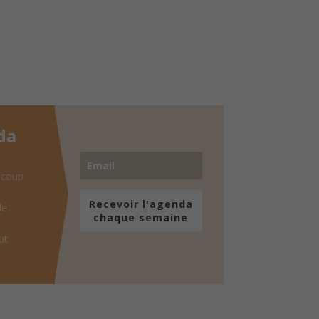
da
 coup
Recevoir l'agenda
de
chaque semaine
ut