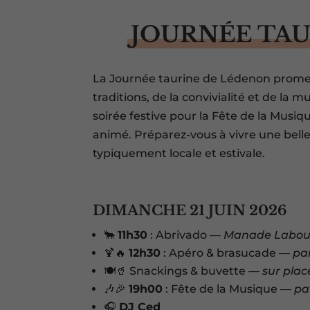
JOURNÉE TAU
La Journée taurine de Lédenon promet 
traditions, de la convivialité et de la
soirée festive pour la Fête de la Musi
animé. Préparez-vous à vivre une bell
typiquement locale et estivale.
DIMANCHE 21 JUIN 2026
🐂
11h30
: Abrivado —
Manade Labou
🍹🔥
12h30
: Apéro & brasucade —
pa
🍽️🥤 Snackings & buvette —
sur pla
🎶🎉
19h00
: Fête de la Musique —
pa
🎧
DJ Ced