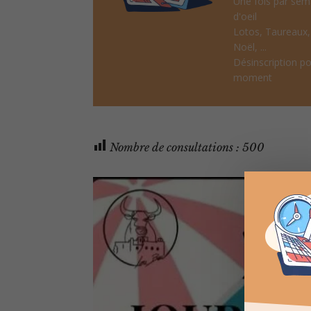
Une fois par sem
d'oeil
Lotos, Taureaux
Noël, ...
Désinscription po
moment
Nombre de consultations :
500