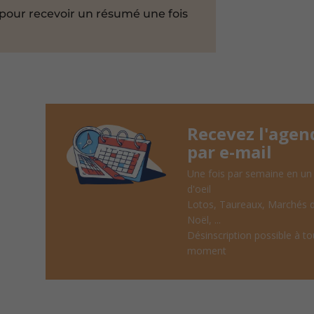
pour recevoir un résumé une fois
Recevez l'agen
par e-mail
Une fois par semaine en un
d'oeil
Lotos, Taureaux, Marchés 
Noël, ...
Désinscription possible à to
moment