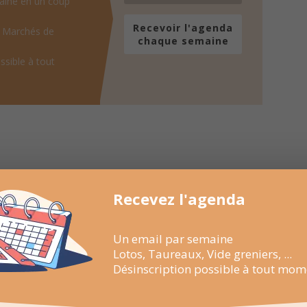
aine en un coup
Recevoir l'agenda
, Marchés de
chaque semaine
ssible à tout
Recevez l'agenda
Un email par semaine
Lotos, Taureaux, Vide greniers, ...
Désinscription possible à tout mom