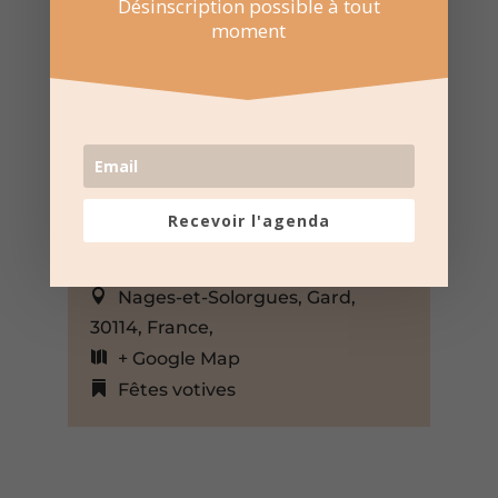
Désinscription possible à tout
moment
17 Mai 2025
Recevoir l'agenda
Événement sur toute la journée
Ville de Nages et Solorgues
Nages-et-Solorgues, Gard,
30114, France,
+ Google Map
Fêtes votives