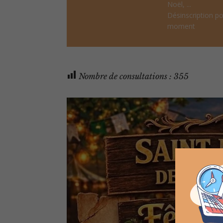
Noël, ...
Désinscription po
moment
Nombre de consultations :
355