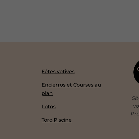
Fêtes votives
Encierros et Courses au
plan
Si
vo
Lotos
Pro
Toro Piscine