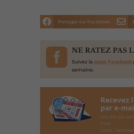


Partager sur Facebook

NE RATEZ PAS 
Suivez la
page Facebook
semaine.
Recevez 
par e-mai
Une fois par sem
d'oeil
Lotos, Taureaux