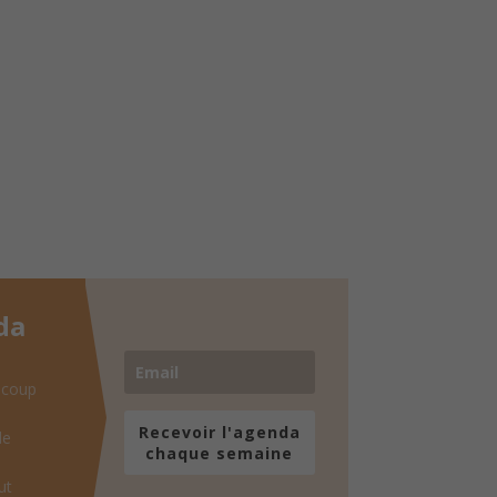
da
 coup
Recevoir l'agenda
de
chaque semaine
ut