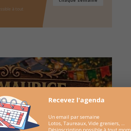
chaque semaine
ssible à tout
Recevez l'agenda
Un email par semaine
Lotos, Taureaux, Vide greniers, ...
Désinscription possible à tout mom