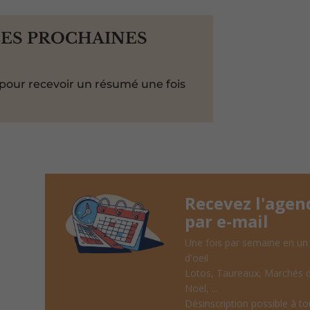
LES PROCHAINES
pour recevoir un résumé une fois
Recevez l'agen
par e-mail
Une fois par semaine en un
d'oeil
Lotos, Taureaux, Marchés 
Noël, ...
Désinscription possible à to