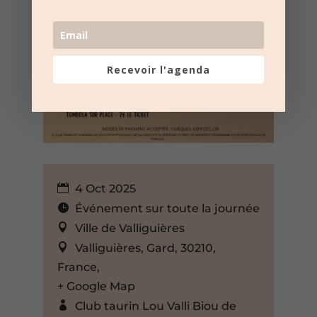
Recevoir l'agenda
4 Oct 2025
Événement sur toute la journée
Ville de Valliguières
Valliguières, Gard, 30210,
France,
+ Google Map
Club taurin Lou Valli Biou de