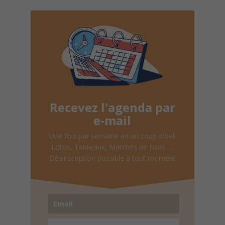
Recevez l'agenda par
e-mail
Une fois par semaine en un coup d'oeil
Lotos, Taureaux, Marchés de Noël, ...
Désinscription possible à tout moment