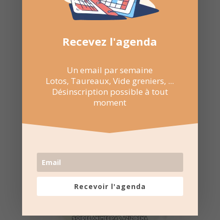
Nombre de consultations :
1 093
Recevez l'agenda
Un email par semaine
Lotos, Taureaux, Vide greniers, ...
Désinscription possible à tout
moment
Recevoir l'agenda