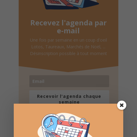
Recevez l'agenda par
e-mail
Une fois par semaine en un coup d'oeil
Lotos, Taureaux, Marchés de Noël, ...
Désinscription possible à tout moment
Recevoir l'agenda chaque
semaine