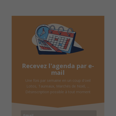
Recevez l'agenda par e-
mail
Une fois par semaine en un coup d'oeil
Lotos, Taureaux, Marchés de Noël, ...
Désinscription possible à tout moment