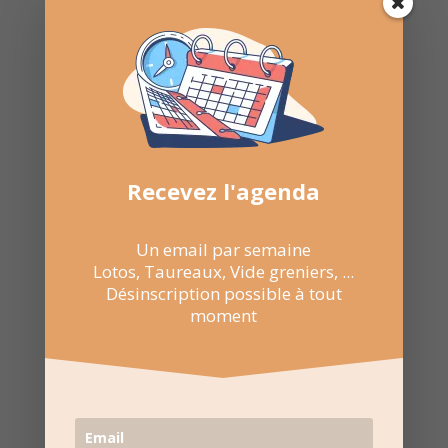
Recevez l'agenda par
e-mail
Recevez l'agenda
Une fois par semaine en un coup d'oeil
Lotos, Taureaux, Marchés de Noël, ...
Désinscription possible à tout moment
Un email par semaine
Lotos, Taureaux, Vide greniers, ...
Désinscription possible à tout
moment
Recevoir l'agenda chaque
semaine