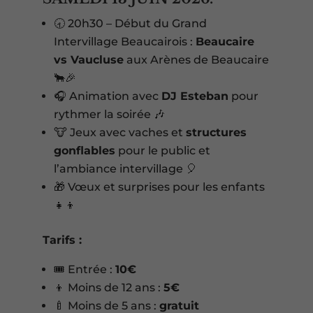
🕣 20h30 – Début du Grand
Intervillage Beaucairois :
Beaucaire
vs Vaucluse
aux Arènes de Beaucaire
🐂🎉
🎧 Animation avec
DJ Esteban
pour
rythmer la soirée 🎶
🐮 Jeux avec vaches et
structures
gonflables
pour le public et
l’ambiance intervillage 🎈
🎁 Vœux et surprises pour les enfants
👧👦
Tarifs :
🎟️ Entrée :
10€
👦 Moins de 12 ans :
5€
🍼 Moins de 5 ans :
gratuit