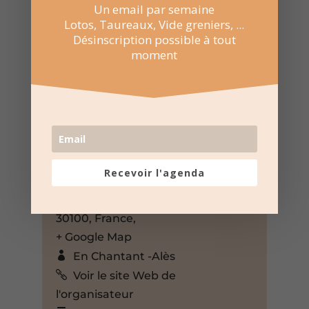
Un email par semaine
Lotos, Taureaux, Vide greniers, ...
Désinscription possible à tout
moment
2 Nov 2025
15:00 au 18:00
Recevoir l'agenda
Espace Jules Cazot Alès
Rue Jules Cazot, Alès, Gard,
30100, France,
+ Google Map
En Chantant -Alès
Voir le site Web de
l'organisateur