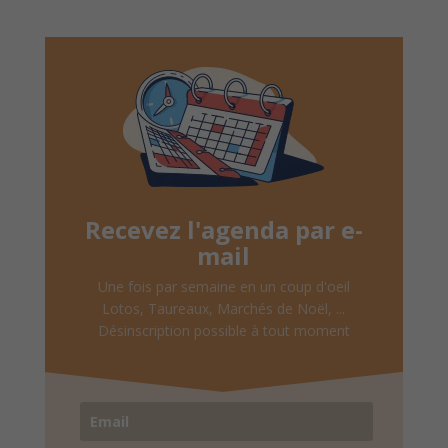
Recevez l'agenda par e-
mail
Une fois par semaine en un coup d'oeil
Lotos, Taureaux, Marchés de Noël, ...
Désinscription possible à tout moment