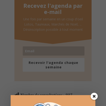
Recevez l'agenda par
e-mail
Une fois par semaine en un coup d'oeil
Lotos, Taureaux, Marchés de Noël, ...
Désinscription possible à tout moment
Recevoir l'agenda chaque
semaine
Nombre de consultations :
237