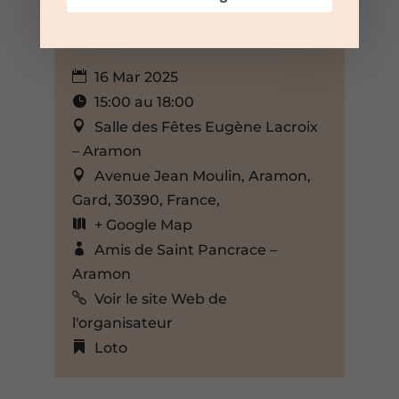
16 Mar 2025
15:00 au 18:00
Salle des Fêtes Eugène Lacroix
– Aramon
Avenue Jean Moulin, Aramon,
Gard, 30390, France,
+ Google Map
Amis de Saint Pancrace –
Aramon
Voir le site Web de
l'organisateur
Loto